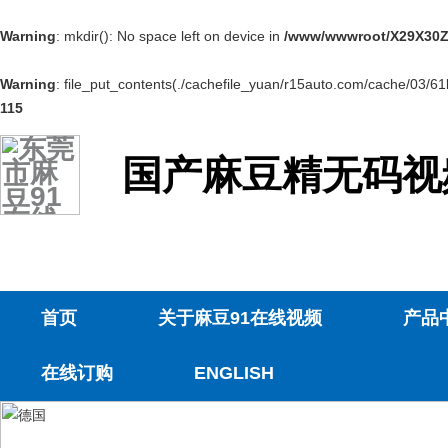
Warning
: mkdir(): No space left on device in
/www/wwwroot/X29X30Z
Warning
: file_put_contents(./cachefile_yuan/r15auto.com/cache/03/61b
115
国产麻豆精无码视
首页
关于麻豆91在线视频
产品
在线订购
ENGLISH