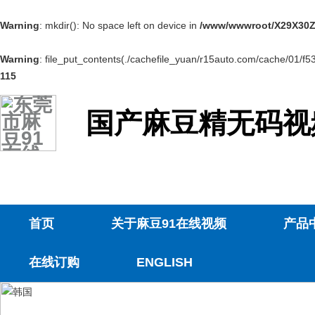
Warning
: mkdir(): No space left on device in
/www/wwwroot/X29X30Z
Warning
: file_put_contents(./cachefile_yuan/r15auto.com/cache/01/f534
115
国产麻豆精无码视
首页
关于麻豆91在线视频
产品
在线订购
ENGLISH