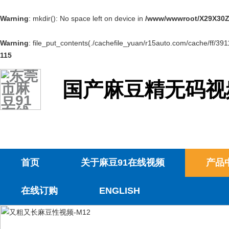
Warning
: mkdir(): No space left on device in
/www/wwwroot/X29X30Z
Warning
: file_put_contents(./cachefile_yuan/r15auto.com/cache/ff/39112
115
国产麻豆精无码视
首页
关于麻豆91在线视频
产品
在线订购
ENGLISH