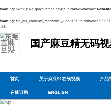
Warning
: mkdir(): No space left on device in
/www/wwwroot/X29X30Z
Warning
: file_put_contents(./cachefile_yuan/r15auto.com/cache/58/379e
115
国产麻豆精无码视
首页
关于麻豆91在线视频
产品
在线订购
ENGLISH