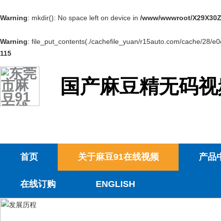
Warning
: mkdir(): No space left on device in
/www/wwwroot/X29X30Z
Warning
: file_put_contents(./cachefile_yuan/r15auto.com/cache/28/e0c9
115
国产麻豆精无码视
首页
关于麻豆91在线视频
产品
在线订购
ENGLISH